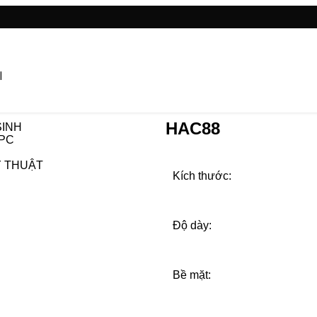
I
HAC88
SINH
PC
Ỹ THUẬT
Kích thước:
Độ dày:
Bề mặt: