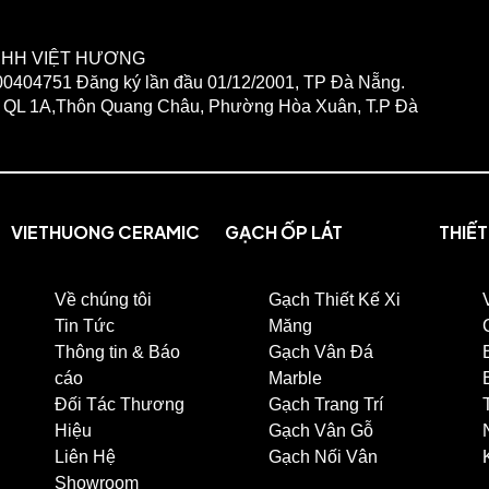
TNHH VIỆT HƯƠNG
404751 Đăng ký lần đầu 01/12/2001, TP Đà Nẵng.
: QL 1A,Thôn Quang Châu, Phường Hòa Xuân, T.P Đà
VIETHUONG CERAMIC
GẠCH ỐP LÁT
THIẾT
Về chúng tôi
Gạch Thiết Kế Xi
Tin Tức
Măng
Thông tin & Báo
Gạch Vân Đá
cáo
Marble
Đối Tác Thương
Gạch Trang Trí
Hiệu
Gạch Vân Gỗ
Liên Hệ
Gạch Nối Vân
Showroom