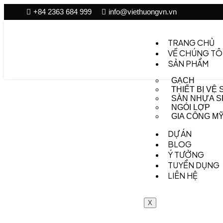
+84 2363 684 999
info@viethuongvn.vn
TRANG CHỦ
VỀ CHÚNG TÔ
SẢN PHẨM
GẠCH
THIẾT BỊ VỆ 
SÀN NHỰA S
NGÓI LỢP
GIA CÔNG M
DỰ ÁN
BLOG
Ý TƯỞNG
TUYỂN DỤNG
LIÊN HỆ
X