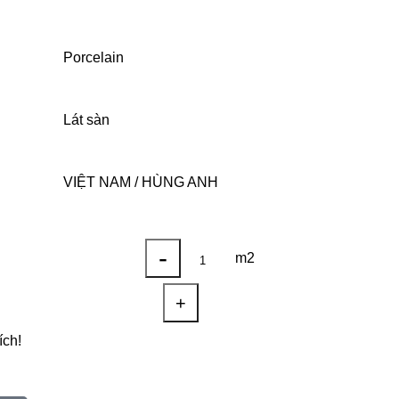
Porcelain
Lát sàn
VIỆT NAM / HÙNG ANH
-
m2
+
ích!