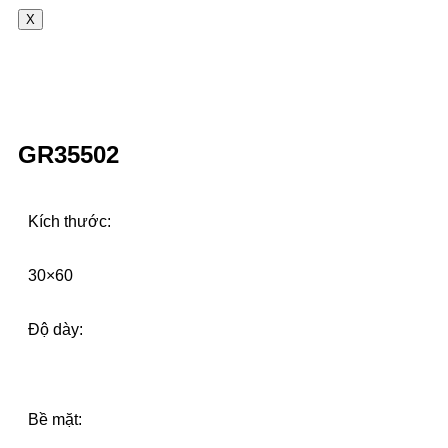
X
GR35502
Kích thước:
30×60
Độ dày:
Bề mặt: