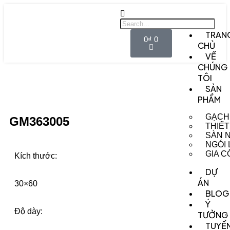
TRAN
0
₫
0
CHỦ
VỀ
CHÚNG
TÔI
SẢN
PHẨM
GẠCH
GM363005
THIẾT
SÀN 
NGÓI
GIA 
Kích thước:
DỰ
ÁN
30×60
BLOG
Ý
Độ dày:
TƯỞNG
TUYỂ