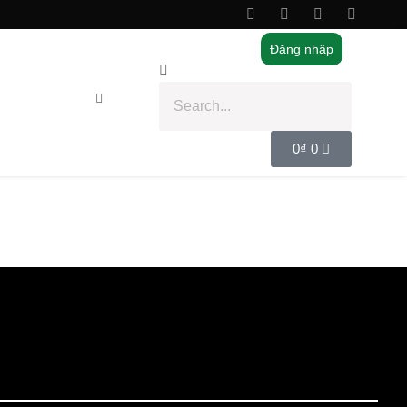
Đăng nhập
0
₫
0