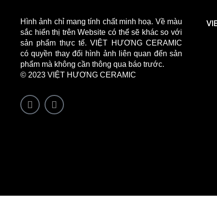
DỰ ÁN
BLOG
Hình ảnh chỉ mang tính chất minh hoạ. Về màu
VI
sắc hiển thị trên Website có thể sẽ khác so với
Ý TƯỞNG
sản phẩm thực tế. VIỆT HƯƠNG CERAMIC
TUYỂN DỤNG
có quyền thay đổi hình ảnh liên quan đến sản
LIÊN HỆ
phẩm mà không cần thông qua báo trước.
© 2023 VIỆT HƯƠNG CERAMIC
X