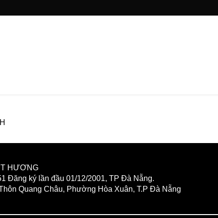
NH
IỆT HƯƠNG
 Đăng ký lần đầu 01/12/2001, TP Đà Nẵng.
,Thôn Quang Châu, Phường Hòa Xuân, T.P Đà Nẵng
THUẬT