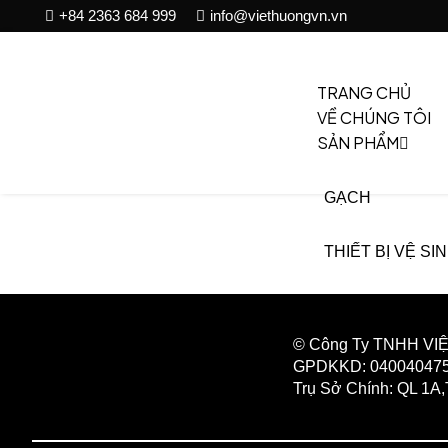
+84 2363 684 999
info@viethuongvn.vn
TRANG CHỦ
VỀ CHÚNG TÔI
SẢN PHẨM
GẠCH
THIẾT BỊ VỆ SI
SÀN NHỰA SPC
© Công Ty TNHH V
NGÓI LỢP
GPDKKD: 0400404751
Trụ Sở Chính: QL 1A
GIA CÔNG MỸ 