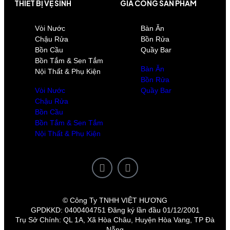
THIẾT BỊ VỆ SINH
GIA CÔNG SẢN PHẨM
Vòi Nước
Bàn Ăn
Chậu Rửa
Bồn Rửa
Bồn Cầu
Quầy Bar
Bồn Tắm & Sen Tắm
Bàn Ăn
Nội Thất & Phụ Kiện
Bồn Rửa
Vòi Nước
Quầy Bar
Chậu Rửa
Bồn Cầu
Bồn Tắm & Sen Tắm
Nội Thất & Phụ Kiện
© Công Ty TNHH VIỆT HƯƠNG
GPDKKD: 0400404751 Đăng ký lần đầu 01/12/2001
Trụ Sở Chính: QL 1A, Xã Hòa Châu, Huyện Hòa Vang, TP Đà
Nẵng