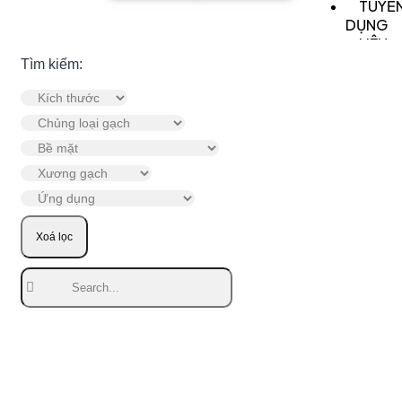
TUYỂ
DỤNG
LIÊN
HỆ
Tìm kiếm:
X
Xoá lọc