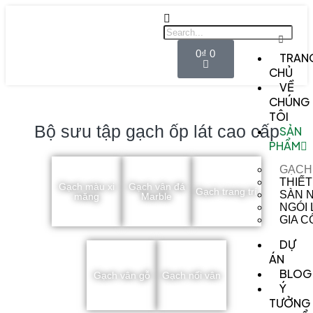
0
₫
0
TRAN
CHỦ
VỀ
CHÚNG
TÔI
Bộ sưu tập gạch ốp lát cao cấp
SẢN
PHẨM
GẠCH
THIẾT
Gạch màu xi
Gạch vân đá
Gạch trang trí
SÀN 
măng
Marble
NGÓI
GIA 
DỰ
ÁN
BLOG
Gạch vân gỗ
Gạch nối vân
Ý
TƯỞNG